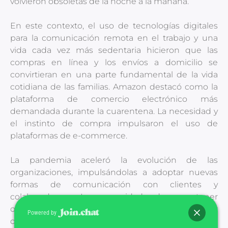
volvieron obsoletas de la noche a la mañana.
En este contexto, el uso de tecnologías digitales
para la comunicación remota en el trabajo y una
vida cada vez más sedentaria hicieron que las
compras en línea y los envíos a domicilio se
convirtieran en una parte fundamental de la vida
cotidiana de las familias. Amazon destacó como la
plataforma de comercio electrónico más
demandada durante la cuarentena. La necesidad y
el instinto de compra impulsaron el uso de
plataformas de e-commerce.
La pandemia aceleró la evolución de las
organizaciones, impulsándolas a adoptar nuevas
formas de comunicación con clientes y
colaboradores. La capacidad de mantener
operaciones a distancia se convirtió en un factor
Powered by
determinante para la supervivencia de muchas