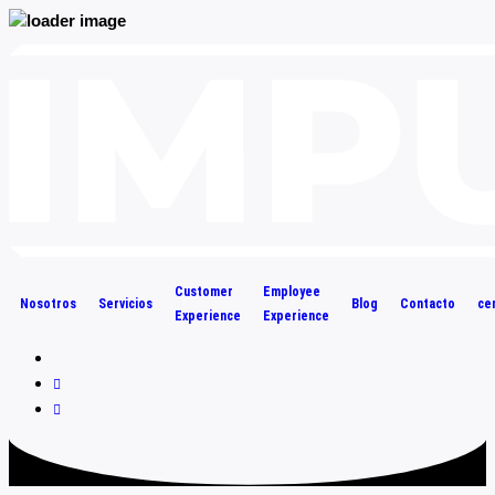
Saltar
al
contenido
Customer
Employee
Nosotros
Servicios
Blog
Contacto
cer
Experience
Experience